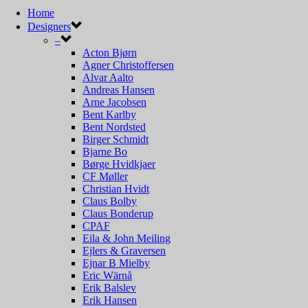
Sidse Werner
Home
Simon P Henningsen
Designers
Skaarup & Jespersen
–
Sophus Frandsen
Acton Bjørn
Søvaernets Bygningsdistrikt
Agner Christoffersen
Sven Aage Holm Sørensen
Alvar Aalto
Svend Aage Petersen
Andreas Hansen
Sven Middelboe
Arne Jacobsen
Thyring & Edstrand
Bent Karlby
Torsten Thorup
Bent Nordsted
Uni-Team
Birger Schmidt
Unspecified designer
Bjarne Bo
Vagn Dyring
Børge Hvidkjaer
Verner Panton
CF Møller
Vilhelm Lauritzen
Christian Hvidt
Vilhelm Wohlert
Claus Bolby
Winding & Wright
Claus Bonderup
Yki Nummi
CPAF
Eila & John Meiling
Ejlers & Graversen
Ejnar B Mielby
Eric Wärnå
Erik Balslev
Erik Hansen