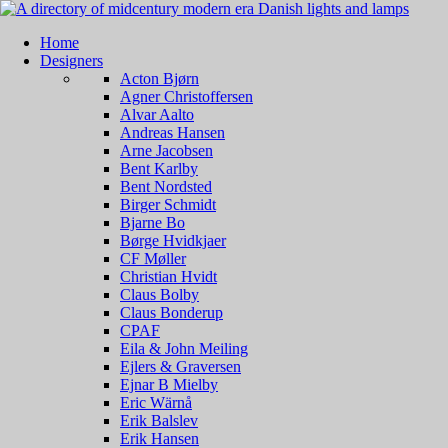
Home
Designers
Acton Bjørn
Agner Christoffersen
Alvar Aalto
Andreas Hansen
Arne Jacobsen
Bent Karlby
Bent Nordsted
Birger Schmidt
Bjarne Bo
Børge Hvidkjaer
CF Møller
Christian Hvidt
Claus Bolby
Claus Bonderup
CPAF
Eila & John Meiling
Ejlers & Graversen
Ejnar B Mielby
Eric Wärnå
Erik Balslev
Erik Hansen