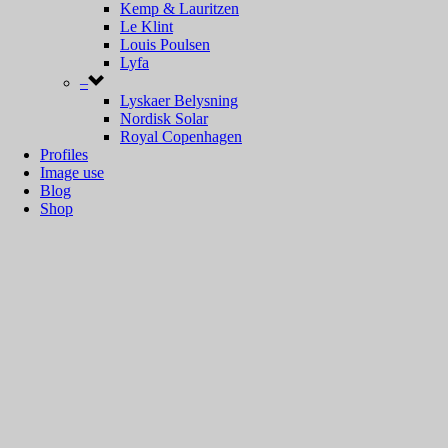
Ricardoni
Kemp & Lauritzen
Richard Branderup
Le Klint
Robert Kasal
Louis Poulsen
Salli Besiakow
Lyfa
Sidse Werner
–
Simon P Henningsen
Lyskaer Belysning
Skaarup & Jespersen
Nordisk Solar
Sophus Frandsen
Royal Copenhagen
Søvaernets Bygningsdistrikt
Profiles
Sven Aage Holm Sørensen
Image use
Svend Aage Petersen
Blog
Sven Middelboe
Shop
Thyring & Edstrand
Torsten Thorup
Uni-Team
Unspecified designer
Vagn Dyring
Verner Panton
Vilhelm Lauritzen
Vilhelm Wohlert
Winding & Wright
Yki Nummi