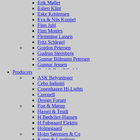
Erik Møller
Esben Klint
Eske Kristensen
Eva & Nils Koppel
Finn Juhl
Finn Monies
Flemming Lassen
Fritz Schlegel
Gordon Petersen
Gudrun Steenberg
Gunnar Biilmann Petersen
Gunnar Jensen
Guri & Bent Windeløv
Producers
Hans Due
ASK Belysninger
Hans J Wegner
Cebo Industri
Hans Per Jeppesen
Copenhagen Hi-Lights
Hans Schwazer
Coronell
Henning Koppel
Design Forum
Henning Larsen
Fog & Mørup
Henning Rehhoff
Hassel & Teudt
Holger Jensen
H Bødtcher-Hansen
Hvidt & Mølgaard
H Følsgaard Elektro
Ib Fabiansen
Holmegaard
Ingelise Kofoed
Holm Sørensen & Co
Jacob E Bang
Kemp & Lauritzen