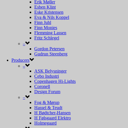
Erik Møller
Esben Klint
Eske Kristensen
Eva & Nils Koppel
Finn Juhl
Finn Monies
Flemming Lassen
Fritz Schlegel
–
Gordon Petersen
Gudrun Steenberg
Gunnar Biilmann Petersen
Producers
Gunnar Jensen
–
Guri & Bent Windeløv
ASK Belysninger
Hans Due
Cebo Industri
Hans J Wegner
Copenhagen Hi-Lights
Hans Per Jeppesen
Coronell
Hans Schwazer
Design Forum
Henning Koppel
–
Henning Larsen
Fog & Mørup
Henning Rehhoff
Hassel & Teudt
Holger Jensen
H Bødtcher-Hansen
Hvidt & Mølgaard
H Følsgaard Elektro
Ib Fabiansen
Holmegaard
Ingelise Kofoed