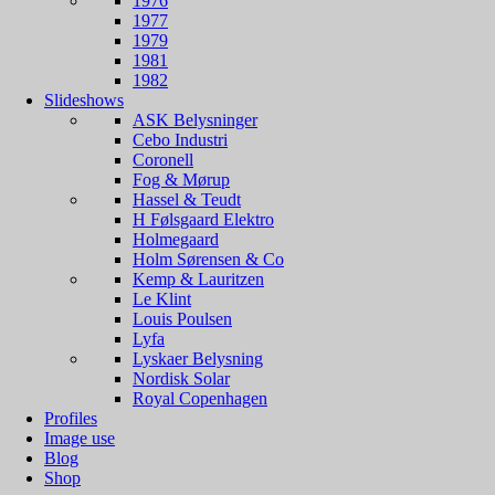
1976
K Stellfeld
1977
Leif Alring
1979
Lisa Johansson-Pape
1981
Lisbeth Brams
1982
Louis Weisdorf
Slideshows
Michael Bang
ASK Belysninger
Mogens Koch
Cebo Industri
Mogens Voltelen
Coronell
Nils Andersen
Fog & Mørup
Nils Thorsson
Hassel & Teudt
Ole Panton
H Følsgaard Elektro
Per Iversen
Holmegaard
Per Lütken
Holm Sørensen & Co
Peter Avondoglio
Kemp & Lauritzen
Petur B Luthersson
Le Klint
Piet Hein
Louis Poulsen
Poul Christiansen
Lyfa
Poul Gernes
Lyskaer Belysning
Poul Henningsen
Nordisk Solar
Poul Lund-Jensen
Royal Copenhagen
Preben Dal
Profiles
Ricardoni
Image use
Richard Branderup
Blog
Robert Kasal
Shop
Salli Besiakow